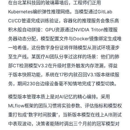
在台北某科技园的玻璃幕墙后，工程师们正用
Kubernetes编织弹性推理网络。当模型通过GitLab
CI/CD管道完成训练验证，容器化的推理服务会像乐高
积木般自动拼接：GPU资源通过NVIDIA Triton推理服
务器动态分配，模型配置文件与Docker镜像绑定生成唯
一哈希值，这份数字身份证将伴随模型从测试环境漫步
至生产线。某医疗AI团队分享过这样的场景：他们的肺
部CT检测模型V3.2在升级时意外触发内存泄漏，得益
于版本快照功能，系统在17秒内就召回V3.1版本继续服
务，期间230台边缘设备毫不知情地完成了模型切换。
模型版本管理本质上是对AI记忆的精心编排。采用
MLflow框架的团队习惯将实验参数、评估指标和模型权
重打包成“数字时间胶囊”，当新版本模型在线上A/B测试
中表现波动，决策者能随时调出三个月前的冠军模型对