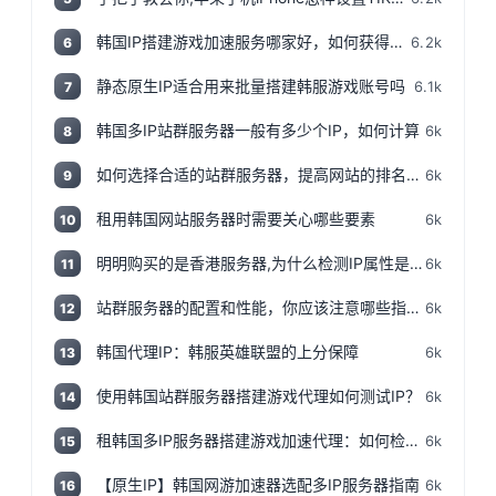
韩国IP搭建游戏加速服务哪家好，如何获得韩国IP
6.2k
6
静态原生IP适合用来批量搭建韩服游戏账号吗
6.1k
7
韩国多IP站群服务器一般有多少个IP，如何计算
6k
8
如何选择合适的站群服务器，提高网站的排名和流量
6k
9
租用韩国网站服务器时需要关心哪些要素
6k
10
明明购买的是香港服务器,为什么检测IP属性是归美国?「视频+文案」
6k
11
站群服务器的配置和性能，你应该注意哪些指标和参数？
6k
12
韩国代理IP：韩服英雄联盟的上分保障
6k
13
使用韩国站群服务器搭建游戏代理如何测试IP？
6k
14
租韩国多IP服务器搭建游戏加速代理：如何检测IP地址是否为本地IP
6k
15
【原生IP】韩国网游加速器选配多IP服务器指南
6k
16